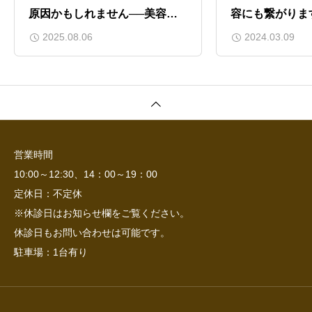
原因かもしれません──美容鍼
容にも繋がりま
で本来の顔へ」
療】
2025.08.06
2024.03.09
営業時間
10:00～12:30、14：00～19：00
定休日：不定休
※休診日はお知らせ欄をご覧ください。
休診日もお問い合わせは可能です。
駐車場：1台有り